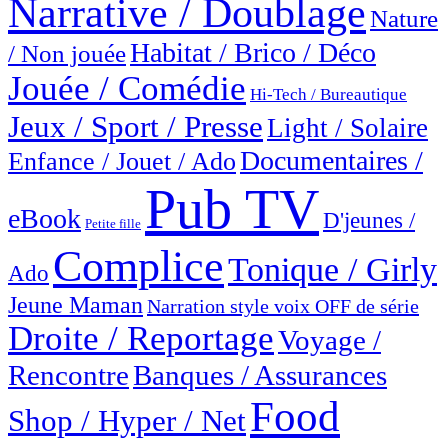
Narrative / Doublage
Nature
Habitat / Brico / Déco
/ Non jouée
Jouée / Comédie
Hi-Tech / Bureautique
Jeux / Sport / Presse
Light / Solaire
Documentaires /
Enfance / Jouet / Ado
Pub TV
eBook
D'jeunes /
Petite fille
Complice
Tonique / Girly
Ado
Jeune Maman
Narration style voix OFF de série
Droite / Reportage
Voyage /
Rencontre
Banques / Assurances
Food
Shop / Hyper / Net