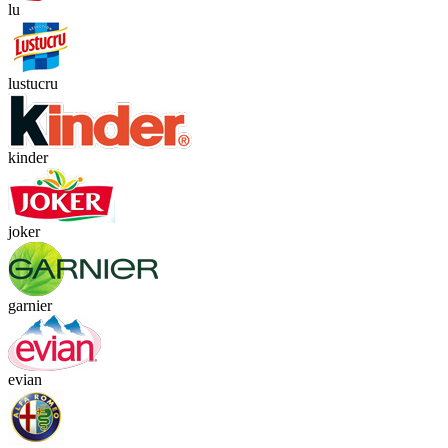
lu
lustucru
kinder
joker
garnier
evian