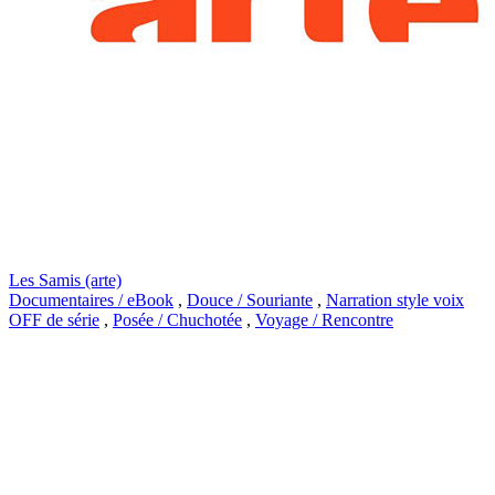
Les Samis (arte)
Documentaires / eBook
,
Douce / Souriante
,
Narration style voix
OFF de série
,
Posée / Chuchotée
,
Voyage / Rencontre