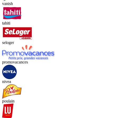
vanish
tahiti
seloger
promovacances
nivea
poulain