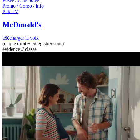
Posée / Chuchotée
Promo / Corpo / Info
Pub TV
McDonald’s
télécharger la voix
(clique droit + enregistrer sous)
évidence // classe