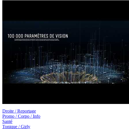
Droite / Reportage
Promo / Corpo / Info
Santé
Tonique / Girly