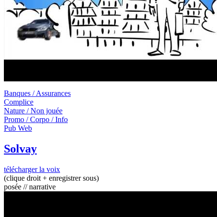
Banques / Assurances
Complice
Nature / Non jouée
Promo / Corpo / Info
Pub Web
Solvay
télécharger la voix
(clique droit + enregistrer sous)
posée // narrative