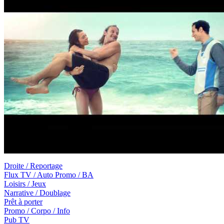
Droite / Reportage
Flux TV / Auto Promo / BA
Loisirs / Jeux
Narrative / Doublage
Prêt à porter
Promo / Corpo / Info
Pub TV