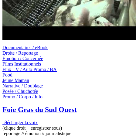
Documentaires / eBook
Droite / Reportage
Émotion / Concernée
Films Institutionnels
Flux TV / Auto Promo / BA
Food
Jeune Maman
Narrative / Doublage
Posée / Chuchotée
Promo / Corpo / Info
Foie Gras du Sud Ouest
télécharger la voix
(clique droit + enregistrer sous)
reportage // émotion // journalistique