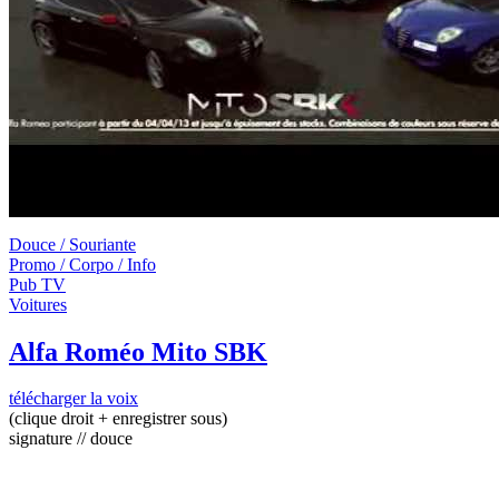
Douce / Souriante
Promo / Corpo / Info
Pub TV
Voitures
Alfa Roméo Mito SBK
télécharger la voix
(clique droit + enregistrer sous)
signature // douce