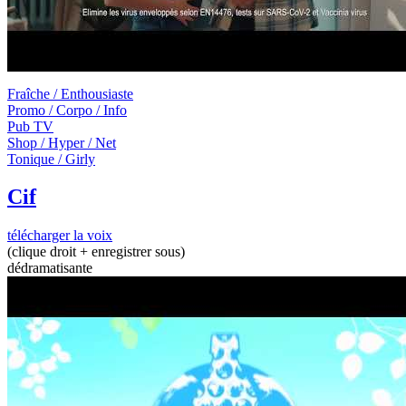
Fraîche / Enthousiaste
Promo / Corpo / Info
Pub TV
Shop / Hyper / Net
Tonique / Girly
Cif
télécharger la voix
(clique droit + enregistrer sous)
dédramatisante