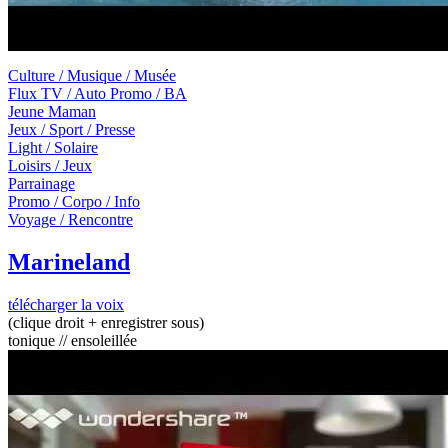
Culture / Musique / Musée
Flux TV / Auto Promo / BA
Jeune Maman
Jeux / Sport / Presse
Light / Solaire
Loisirs / Jeux
Parrainage
Promo / Corpo / Info
Voyage / Rencontre
Marineland
télécharger la voix
(clique droit + enregistrer sous)
tonique // ensoleillée