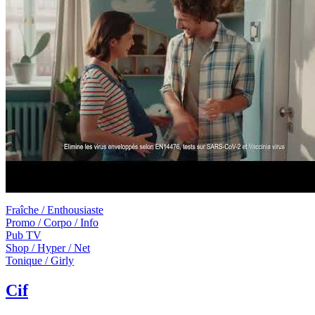
Fraîche / Enthousiaste
Promo / Corpo / Info
Pub TV
Shop / Hyper / Net
Tonique / Girly
Cif