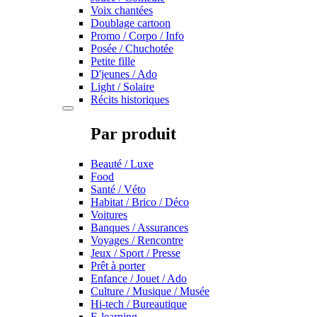
Voix chantées
Doublage cartoon
Promo / Corpo / Info
Posée / Chuchotée
Petite fille
D'jeunes / Ado
Light / Solaire
Récits historiques
Par produit
Beauté / Luxe
Food
Santé / Véto
Habitat / Brico / Déco
Voitures
Banques / Assurances
Voyages / Rencontre
Jeux / Sport / Presse
Prêt à porter
Enfance / Jouet / Ado
Culture / Musique / Musée
Hi-tech / Bureautique
E-learning