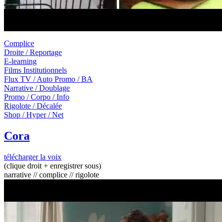
Complice
Droite / Reportage
E-learning
Films Institutionnels
Flux TV / Auto Promo / BA
Narrative / Doublage
Promo / Corpo / Info
Rigolote / Décalée
Shop / Hyper / Net
Cora
télécharger la voix
(clique droit + enregistrer sous)
narrative // complice // rigolote