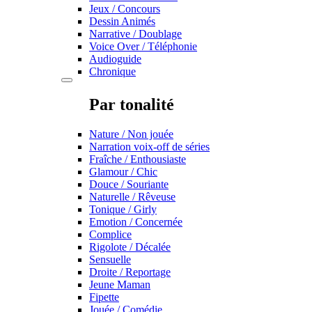
Jeux / Concours
Dessin Animés
Narrative / Doublage
Voice Over / Téléphonie
Audioguide
Chronique
Par tonalité
Nature / Non jouée
Narration voix-off de séries
Fraîche / Enthousiaste
Glamour / Chic
Douce / Souriante
Naturelle / Rêveuse
Tonique / Girly
Emotion / Concernée
Complice
Rigolote / Décalée
Sensuelle
Droite / Reportage
Jeune Maman
Fipette
Jouée / Comédie