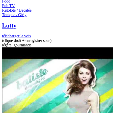
Food
Pub TV
Rigolote / Décalée
Tonique / Girly
Lutty
télécharger la voix
(clique droit + enregistrer sous)
légère, gourmande