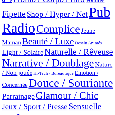
Voitures
série
Pub
Fipette
Shop / Hyper / Net
Radio
Complice
Jeune
Beauté / Luxe
Maman
Dessin Animés
Naturelle / Rêveuse
Light / Solaire
Narrative / Doublage
Nature
/ Non jouée
Émotion /
Hi-Tech / Bureautique
Douce / Souriante
Concernée
Glamour / Chic
Parrainage
Sensuelle
Jeux / Sport / Presse