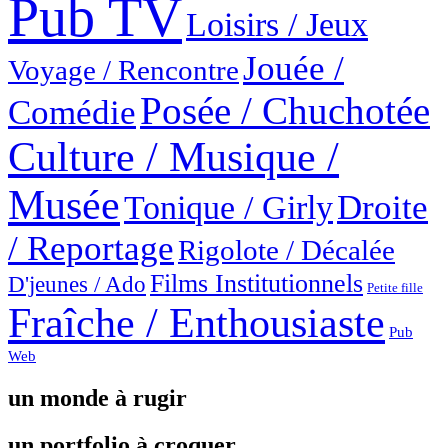
Pub TV
Loisirs / Jeux
Jouée /
Voyage / Rencontre
Posée / Chuchotée
Comédie
Culture / Musique /
Musée
Droite
Tonique / Girly
/ Reportage
Rigolote / Décalée
Films Institutionnels
D'jeunes / Ado
Petite fille
Fraîche / Enthousiaste
Pub
Web
un monde à rugir
un portfolio à croquer