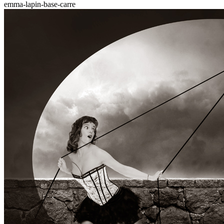
emma-lapin-base-carre