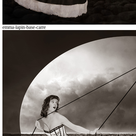
emma-lapin-base-carre