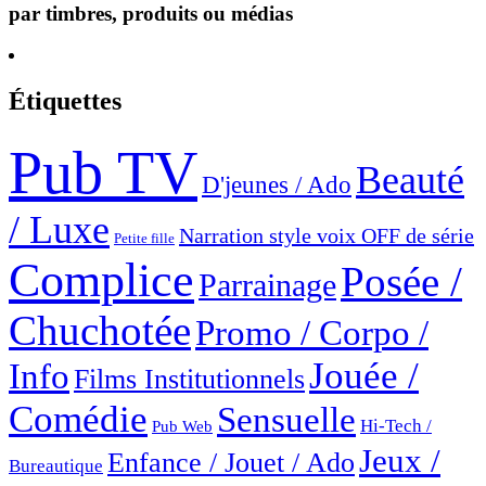
par timbres, produits ou médias
Étiquettes
Pub TV
Beauté
D'jeunes / Ado
/ Luxe
Narration style voix OFF de série
Petite fille
Complice
Posée /
Parrainage
Chuchotée
Promo / Corpo /
Jouée /
Info
Films Institutionnels
Comédie
Sensuelle
Hi-Tech /
Pub Web
Jeux /
Enfance / Jouet / Ado
Bureautique