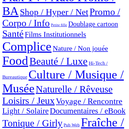
BA
Promo /
Shop / Hyper / Net
Corpo / Info
Doublage cartoon
Petite fille
Santé
Films Institutionnels
Complice
Nature / Non jouée
Food
Beauté / Luxe
Hi-Tech /
Culture / Musique /
Bureautique
Musée
Naturelle / Rêveuse
Loisirs / Jeux
Voyage / Rencontre
Documentaires / eBook
Light / Solaire
Fraîche /
Tonique / Girly
Pub Web