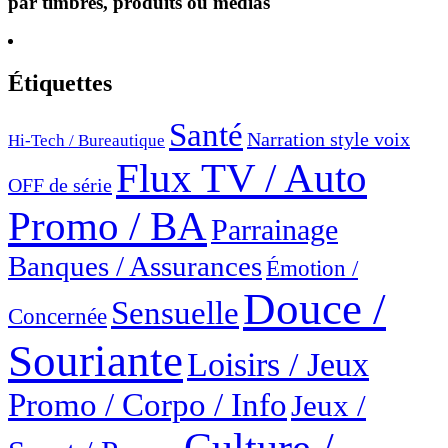
par timbres, produits ou médias
Étiquettes
Santé
Narration style voix
Hi-Tech / Bureautique
Flux TV / Auto
OFF de série
Promo / BA
Parrainage
Banques / Assurances
Émotion /
Douce /
Sensuelle
Concernée
Souriante
Loisirs / Jeux
Promo / Corpo / Info
Jeux /