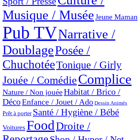
Culture /
Sport / Presse
Musique / Musée
Jeune Maman
Pub TV
Narrative /
Doublage
Posée /
Chuchotée
Tonique / Girly
Complice
Jouée / Comédie
Habitat / Brico /
Nature / Non jouée
Déco
Enfance / Jouet / Ado
Dessin Animés
Santé / Hygiène / Bébé
Prêt à porter
Food
Droite /
Voitures
Reportage
Shop / Hyper / Net