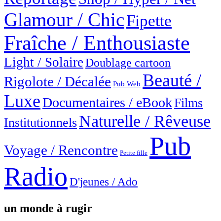
Glamour / Chic
Fipette
Fraîche / Enthousiaste
Light / Solaire
Doublage cartoon
Beauté /
Rigolote / Décalée
Pub Web
Luxe
Documentaires / eBook
Films
Naturelle / Rêveuse
Institutionnels
Pub
Voyage / Rencontre
Petite fille
Radio
D'jeunes / Ado
un monde à rugir