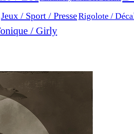
Jeux / Sport / Presse
Rigolote / Déca
onique / Girly