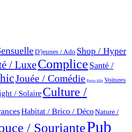
Sensuelle
Shop / Hyper
D'jeunes / Ado
Complice
é / Luxe
Santé /
hic
Jouée / Comédie
Voitures
Petite fille
Culture /
ight / Solaire
rances
Habitat / Brico / Déco
Nature /
Pub
uce / Souriante