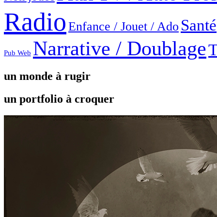
Radio
Santé
Enfance / Jouet / Ado
Narrative / Doublage
T
Pub Web
un monde à rugir
un portfolio à croquer