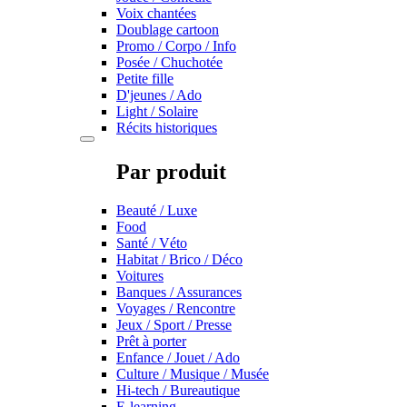
Voix chantées
Doublage cartoon
Promo / Corpo / Info
Posée / Chuchotée
Petite fille
D'jeunes / Ado
Light / Solaire
Récits historiques
Par produit
Beauté / Luxe
Food
Santé / Véto
Habitat / Brico / Déco
Voitures
Banques / Assurances
Voyages / Rencontre
Jeux / Sport / Presse
Prêt à porter
Enfance / Jouet / Ado
Culture / Musique / Musée
Hi-tech / Bureautique
E-learning