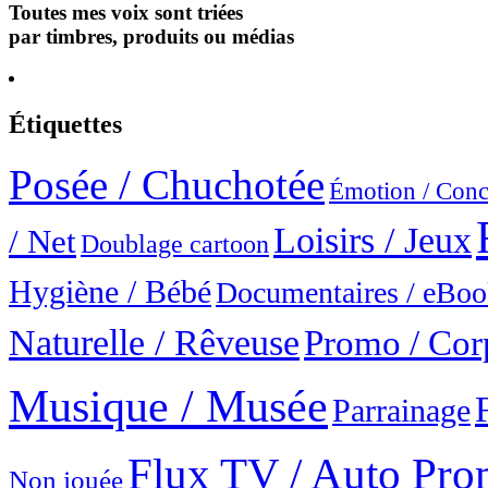
Toutes mes voix sont triées
par timbres, produits ou médias
Étiquettes
Posée / Chuchotée
Émotion / Conc
Loisirs / Jeux
/ Net
Doublage cartoon
Hygiène / Bébé
Documentaires / eBo
Naturelle / Rêveuse
Promo / Corp
Musique / Musée
Parrainage
Flux TV / Auto Pr
Non jouée