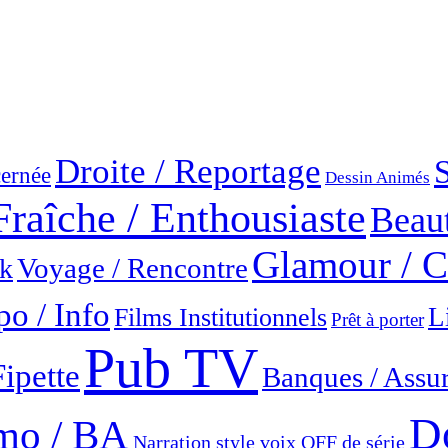
Droite / Reportage
ernée
Dessin Animés
Fraîche / Enthousiaste
Beaut
Glamour / C
Voyage / Rencontre
ok
o / Info
L
Films Institutionnels
Prêt à porter
Pub TV
Fipette
Banques / Assu
Do
omo / BA
Narration style voix OFF de série