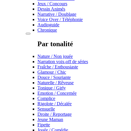
Jeux / Concours
Dessin Animés
Narrative / Doublage
Voice Over / Téléphonie
Audioguide
Chronique
Par tonalité
Nature / Non jouée
Narration voix-off de séries
Fraîche / Enthousiaste
Glamour / Chic
Douce / Souriante
Naturelle / Rêveuse
Tonique / Girly
Emotion / Concernée
Complice
Rigolote / Décalée
Sensuelle
Droite / Reportage
Jeune Maman
Fipette
Jouée / Comédie