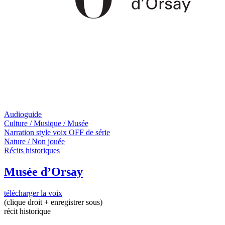
Audioguide
Culture / Musique / Musée
Narration style voix OFF de série
Nature / Non jouée
Récits historiques
Musée d’Orsay
télécharger la voix
(clique droit + enregistrer sous)
récit historique