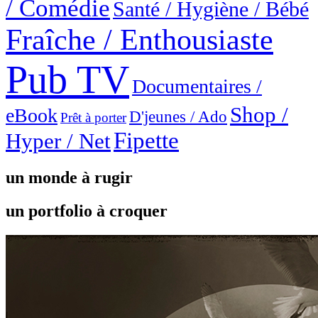
/ Comédie
Santé / Hygiène / Bébé
Fraîche / Enthousiaste
Pub TV
Documentaires /
Shop /
eBook
D'jeunes / Ado
Prêt à porter
Fipette
Hyper / Net
un monde à rugir
un portfolio à croquer