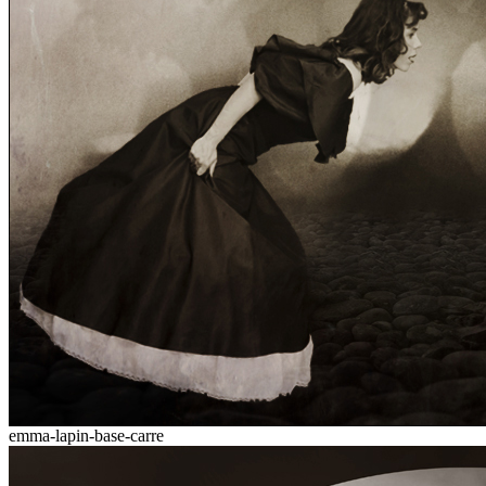
emma-lapin-base-carre