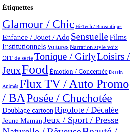
Étiquettes
Glamour / Chic
Hi-Tech / Bureautique
Sensuelle
Enfance / Jouet / Ado
Films
Institutionnels
Voitures
Narration style voix
Tonique / Girly
Loisirs /
OFF de série
Food
Jeux
Émotion / Concernée
Dessin
Flux TV / Auto Promo
Animés
/ BA
Posée / Chuchotée
Rigolote / Décalée
Doublage cartoon
Jeux / Sport / Presse
Jeune Maman
Beauté /
Naturelle / Rêveuse